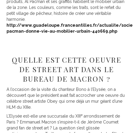
produits, Al Pacman et ses graffitis habillent le mobilier urbain
de la zone. Les couleurs, comme les traits, sont le reflet du
petit village de pêcheur, histoire de créer une véritable
harmonie.
http://www.guadeloupe.franceantilles.fr/actualite/socie
pacman-donne-vie-au-mobilier-urbain-440669.php
QUELLE EST CETTE OEUVRE
DE STREET ART DANS LE
BUREAU DE MACRON ?
A l’occasion de la visite du chanteur Bono à l’Elysée, on a
découvert que le président avait fait accrocher une oeuvre du
célèbre street artiste Obey qui orne déjà un mur géant d’une
HLM du XIIIe.
e
L’Elysée est-elle une succursale du XIII
arrondissement de
Paris ? Emmanuel Macron s’inspire-t-il de Jérôme Coumet
grand fan de street art ? La question s’est glissée