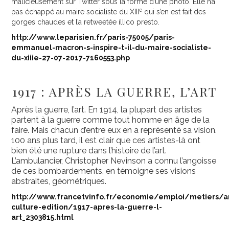
malicieusement sur Twitter sous la forme d’une photo. Elle n’a
e
pas échappé au maire socialiste du XIII
qui s’en est fait des
gorges chaudes et l’a retweetée illico presto.
http://www.leparisien.fr/paris-75005/paris-
emmanuel-macron-s-inspire-t-il-du-maire-socialiste-
du-xiiie-27-07-2017-7160553.php
1917 : APRÈS LA GUERRE, L’ART
Après la guerre, l’art. En 1914, la plupart des artistes
partent à la guerre comme tout homme en âge de la
faire. Mais chacun d’entre eux en a représenté sa vision.
100 ans plus tard, il est clair que ces artistes-là ont
bien été une rupture dans l’histoire de l’art.
L’ambulancier, Christopher Nevinson a connu l’angoisse
de ces bombardements, en témoigne ses visions
abstraites, géométriques.
http://www.francetvinfo.fr/economie/emploi/metiers/a
culture-edition/1917-apres-la-guerre-l-
art_2303815.html