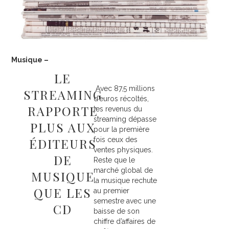
CARMEL LOANGA – DANSE
JULIEN HARMAND – PHOTOGRAPHIE
CONTACT
Musique –
LE
Avec 87,5 millions
STREAMING
d’euros récoltés,
RAPPORTE
les revenus du
streaming dépasse
PLUS AUX
pour la première
ÉDITEURS
fois ceux des
ventes physiques.
DE
Reste que le
marché global de
MUSIQUE
la musique rechute
QUE LES
au premier
semestre avec une
CD
baisse de son
chiffre d’affaires de