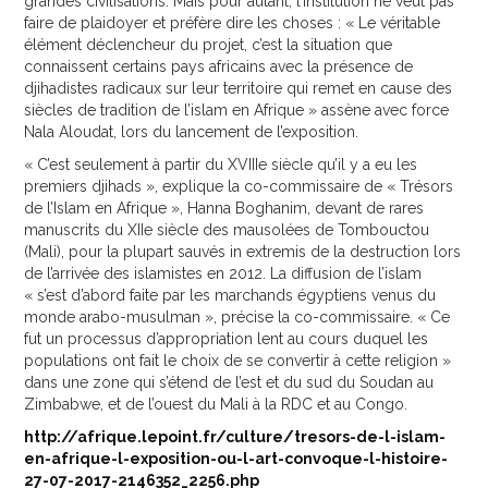
grandes civilisations. Mais pour autant, l’institution ne veut pas
faire de plaidoyer et préfère dire les choses : « Le véritable
élément déclencheur du projet, c’est la situation que
connaissent certains pays africains avec la présence de
djihadistes radicaux sur leur territoire qui remet en cause des
siècles de tradition de l’islam en Afrique » assène avec force
Nala Aloudat, lors du lancement de l’exposition.
« C’est seulement à partir du XVIIIe siècle qu’il y a eu les
premiers djihads », explique la co-commissaire de « Trésors
de l’Islam en Afrique », Hanna Boghanim, devant de rares
manuscrits du XIIe siècle des mausolées de Tombouctou
(Mali), pour la plupart sauvés in extremis de la destruction lors
de l’arrivée des islamistes en 2012. La diffusion de l’islam
« s’est d’abord faite par les marchands égyptiens venus du
monde arabo-musulman », précise la co-commissaire. « Ce
fut un processus d’appropriation lent au cours duquel les
populations ont fait le choix de se convertir à cette religion »
dans une zone qui s’étend de l’est et du sud du Soudan au
Zimbabwe, et de l’ouest du Mali à la RDC et au Congo.
http://afrique.lepoint.fr/culture/tresors-de-l-islam-
en-afrique-l-exposition-ou-l-art-convoque-l-histoire-
27-07-2017-2146352_2256.php