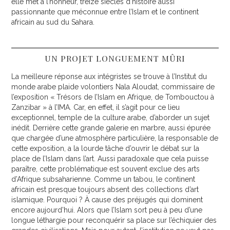
elle met à l’honneur, treize siècles d’histoire aussi
passionnante que méconnue entre l’Islam et le continent
africain au sud du Sahara.
UN PROJET LONGUEMENT MÛRI
La meilleure réponse aux intégristes se trouve à l’Institut du
monde arabe plaide volontiers Nala Aloudat, commissaire de
l’exposition « Trésors de l’Islam en Afrique, de Tombouctou à
Zanzibar » à l’IMA. Car, en effet, il s’agit pour ce lieu
exceptionnel, temple de la culture arabe, d’aborder un sujet
inédit. Derrière cette grande galerie en marbre, aussi épurée
que chargée d’une atmosphère particulière, la responsable de
cette exposition, a la lourde tâche d’ouvrir le débat sur la
place de l’Islam dans l’art. Aussi paradoxale que cela puisse
paraître, cette problématique est souvent exclue des arts
d’Afrique subsaharienne. Comme un tabou, le continent
africain est presque toujours absent des collections d’art
islamique. Pourquoi ? À cause des préjugés qui dominent
encore aujourd’hui. Alors que l’Islam sort peu à peu d’une
longue léthargie pour reconquérir sa place sur l’échiquier des